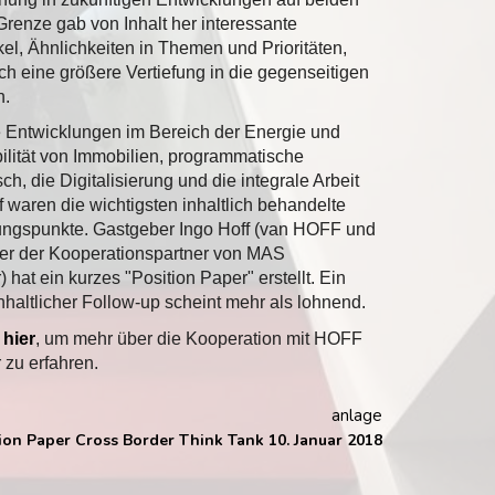
Grenze gab von Inhalt her interessante
kel, Ähnlichkeiten in Themen und Prioritäten,
h eine größere Vertiefung in die gegenseitigen
n.
e Entwicklungen im Bereich der Energie und
ilität von Immobilien, programmatische
h, die Digitalisierung und die integrale Arbeit
 waren die wichtigsten inhaltlich
behandelt
e
ungspunkte.
Gastgeber Ingo Hoff (van HOFF und
ner der Kooperationspartner von MAS
) hat ein kurzes "Position Paper" erstellt.
Ein
nhaltlicher Follow-up scheint mehr als lohnend.
e
hier
, um mehr über die Kooperation mit HOFF
 zu erfahren.
anlage
ion Paper Cross Border Think Tank 10. Januar 2018