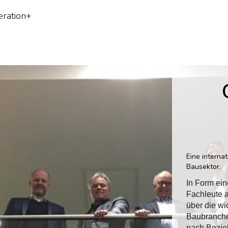
ration+
Eine interna
Bausektor.
In Form ei
Fachleute 
über die wi
Baubranche 
nach Bezie