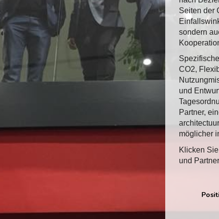
Seiten der 
Einfallswin
sondern auc
Kooperatio
Spezifisch
CO2, Flexib
Nutzungmisc
und Entwurf
Tagesordn
Partner, ei
architectuur
möglicher i
Klicken Si
und Partner
Posit