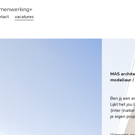
menwerking+
ntact
vacatures
MAS archite
modelleur / 
Ben jij een 
Lijkt het jo
(inter-)natio
je eigen pro
Vanwege een 