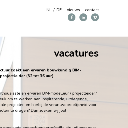
NL
DE
nieuws
contact
vacatures
ctuur zoekt een ervaren bouwkundig BIM-
projectleider (32 tot 36 uur)
enthousiaste en ervaren BIM-modelleur / projectleider?
u leuk om te werken aan inspirerende, uitdagende,
nale projecten en hierbij de verantwoordelijkheid voor
jecten te dragen? Dan zoeken wij jou!
groeiende opdrachtenportefeuille zijn wij voor onze