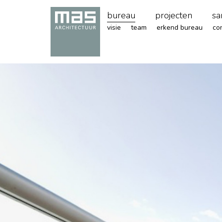
bureau
projecten
sa
visie
team
erkend bureau
co