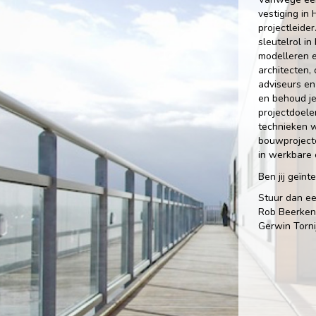
vestiging in
projectleider
sleutelrol i
modelleren e
architecten,
adviseurs en 
en behoud je
projectdoele
technieken w
bouwprojecte
in werkbare 
Ben jij geïn
Stuur dan ee
Rob Beerk
Gerwin Tor