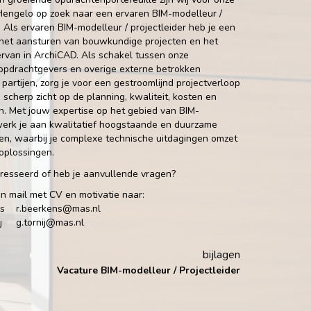
 Hengelo op zoek naar een ervaren BIM-modelleur /
. Als ervaren BIM-modelleur / projectleider heb je een
n het aansturen van bouwkundige projecten en het
rvan in ArchiCAD. Als schakel tussen onze
 opdrachtgevers en overige externe betrokken
partijen, zorg je voor een gestroomlijnd projectverloop
 scherp zicht op de planning, kwaliteit, kosten en
n. Met jouw expertise op het gebied van BIM-
erk je aan kwalitatief hoogstaande en duurzame
n, waarbij je complexe technische uitdagingen omzet
oplossingen.
teresseerd of heb je aanvullende vragen?
n mail met CV en motivatie naar:
ens
r.beerkens@mas.nl
nij
g.tornij@mas.nl
bijlagen
Vacature BIM-modelleur / Projectleider