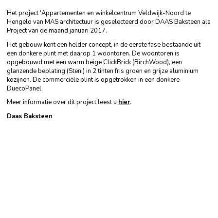
Het project 'Appartementen en winkelcentrum Veldwijk-Noord te
Hengelo van MAS architectuur is geselecteerd door DAAS Baksteen als
Project van de maand januari 2017.
Het gebouw kent een helder concept, in de eerste fase bestaande uit
een donkere plint met daarop 1 woontoren. De woontoren is
opgebouwd met een warm beige ClickBrick (BirchWood), een
glanzende beplating (Steni) in 2 tinten fris groen en grijze aluminium
kozijnen. De commerciële plint is opgetrokken in een donkere
DuecoPanel.
Meer informatie over dit project leest u
hier
.
Daas Baksteen