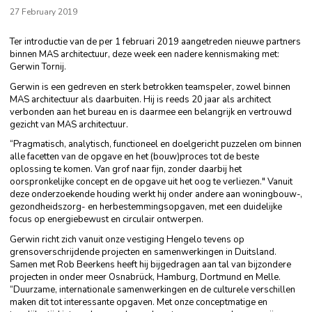
27 February 2019
Ter introductie van de per 1 februari 2019 aangetreden nieuwe partners
binnen MAS architectuur, deze week een nadere kennismaking met:
Gerwin Tornij.
Gerwin is een gedreven en sterk betrokken teamspeler, zowel binnen
MAS architectuur als daarbuiten. Hij is reeds 20 jaar als architect
verbonden aan het bureau en is daarmee een belangrijk en vertrouwd
gezicht van MAS architectuur.
“Pragmatisch, analytisch, functioneel en doelgericht puzzelen om binnen
alle facetten van de opgave en het (bouw)proces tot de beste
oplossing te komen. Van grof naar fijn, zonder daarbij het
oorspronkelijke concept en de opgave uit het oog te verliezen." Vanuit
deze onderzoekende houding werkt hij onder andere aan woningbouw-,
gezondheidszorg- en herbestemmingsopgaven, met een duidelijke
focus op energiebewust en circulair ontwerpen.
Gerwin richt zich vanuit onze vestiging Hengelo tevens op
grensoverschrijdende projecten en samenwerkingen in Duitsland.
Samen met Rob Beerkens heeft hij bijgedragen aan tal van bijzondere
projecten in onder meer Osnabrück, Hamburg, Dortmund en Melle.
“Duurzame, internationale samenwerkingen en de culturele verschillen
maken dit tot interessante opgaven. Met onze conceptmatige en