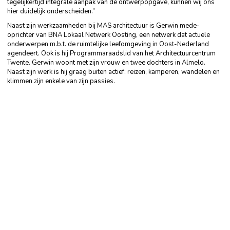
tegelijkertijd integrale aanpak van de ontwerpopgave, kunnen wij ons
hier duidelijk onderscheiden.”
Naast zijn werkzaamheden bij MAS architectuur is Gerwin mede-
oprichter van BNA Lokaal Netwerk Oosting, een netwerk dat actuele
onderwerpen m.b.t. de ruimtelijke leefomgeving in Oost-Nederland
agendeert. Ook is hij Programmaraadslid van het Architectuurcentrum
Twente. Gerwin woont met zijn vrouw en twee dochters in Almelo.
Naast zijn werk is hij graag buiten actief: reizen, kamperen, wandelen en
klimmen zijn enkele van zijn passies.