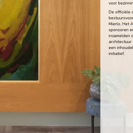
voor bezinni
De officiële
bestuursvoor
Mierlo. Het 
sponsoren e
inzamelden 
architectuur 
een inhoudel
initiatief.