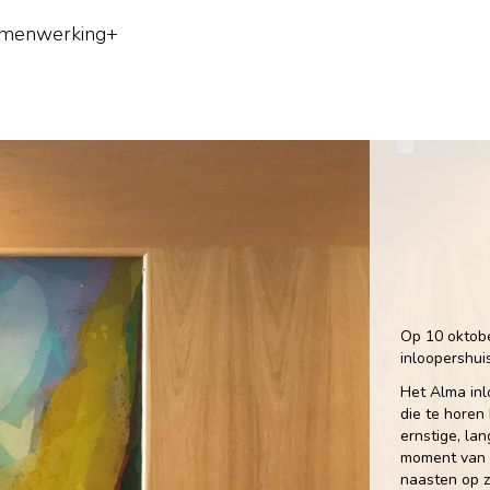
menwerking+
Op 10 oktobe
inloopershui
Het Alma inl
die te horen
ernstige, la
moment van 
naasten op z