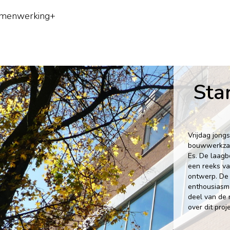
menwerking+
Sta
Vrijdag jong
bouwwerkzaa
Es. De laagb
een reeks va
ontwerp. De 
enthousiasm
deel van de 
over dit pro