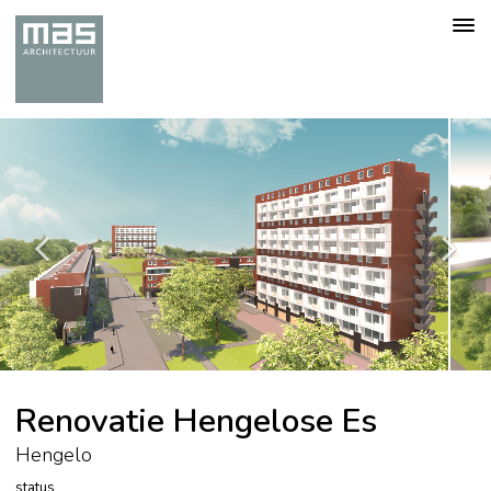
Togg
navig
Renovatie Hengelose Es
Hengelo
status