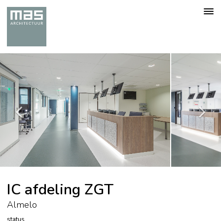
Togg
navig
IC afdeling ZGT
Almelo
status