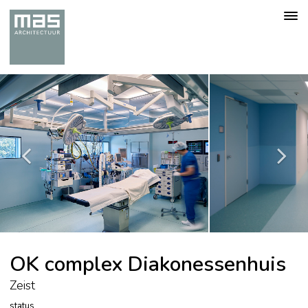
Togg
navig
OK complex Diakonessenhuis
Zeist
status